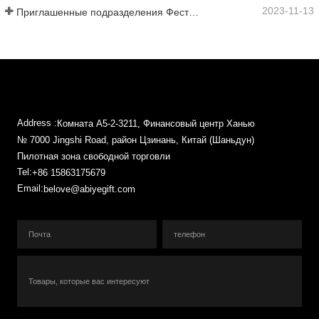
2023-11-13
Приглашенные подразделения Фестиваля культуры и искусств Китая на берегу Байкала
Address :
Комната A5-2-3211, Финансовый центр Ханью
№ 7000 Jingshi Road, район Цзинань, Китай (Шаньдун)
Пилотная зона свободной торговли
Tel:
+86 15863175679
Email:
belove@abiyegift.com